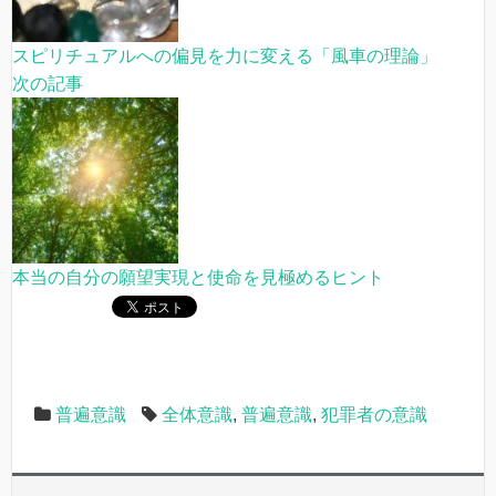
スピリチュアルへの偏見を力に変える「風車の理論」
次の記事
本当の自分の願望実現と使命を見極めるヒント
普遍意識
全体意識
,
普遍意識
,
犯罪者の意識