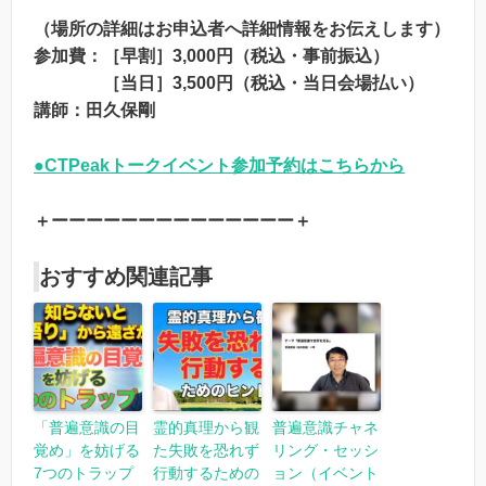
（場所の詳細はお申込者へ詳細情報をお伝えします）
参加費：［早割］3,000円（税込・事前振込）
［当日］3,500円（税込・当日会場払い）
講師：田久保剛
●CTPeakトークイベント参加予約はこちらから
＋ーーーーーーーーーーーーーー＋
おすすめ関連記事
「普遍意識の目
霊的真理から観
普遍意識チャネ
覚め」を妨げる
た失敗を恐れず
リング・セッシ
7つのトラップ
行動するための
ョン（イベント