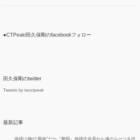
●CTPeak/田久保剛のfacebookフォロー
田久保剛のtwitter
Tweets by taoctpeak
最新記事
地球は神の“藝術”だ〜『黎明』地球生命系から魂のルーツを読