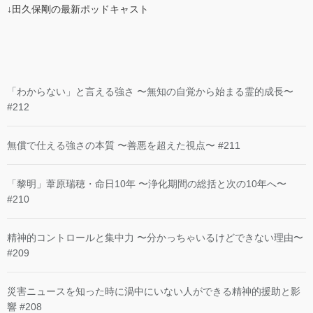
↓田久保剛の最新ポッドキャスト
「わからない」と言える強さ 〜無知の自覚から始まる霊的成長〜
#212
無償で仕える強さの本質 〜善悪を超えた視点〜 #211
「黎明」葦原瑞穂・命日10年 〜浄化期間の総括と次の10年へ〜
#210
精神的コントロールと集中力 〜分かっちゃいるけどできない理由〜
#209
災害ニュースを知った時に渦中にいない人ができる精神的援助と影
響 #208