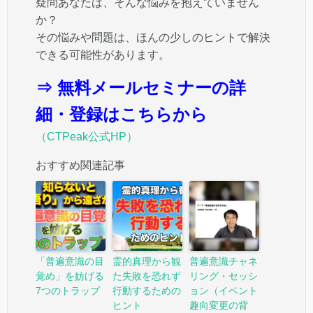
疑問あなたは、そんな悩みを抱えていません
か？
その悩みや問題は、ほんの少しのヒントで解決
できる可能性があります。
⇒ 無料メールセミナーの詳
細・登録はこちらから
（CTPeak公式HP）
おすすめ関連記事
「普遍意識の目
霊的真理から観
普遍意識チャネ
覚め」を妨げる
た失敗を恐れず
リング・セッシ
7つのトラップ
行動するための
ョン（イベント
ヒント
趣向変更の背