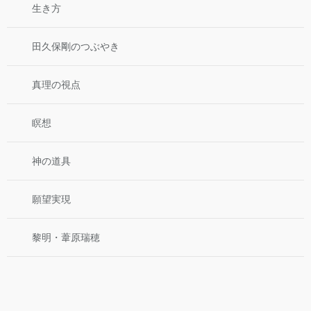
生き方
田久保剛のつぶやき
真理の視点
瞑想
神の道具
願望実現
黎明・葦原瑞穂