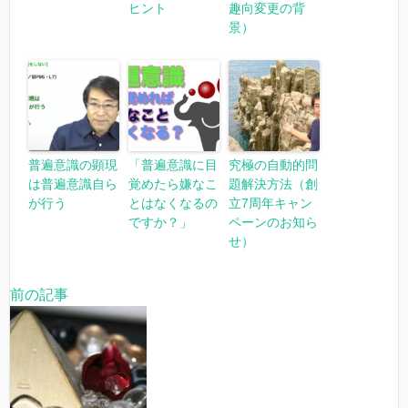
ヒント
趣向変更の背
景）
普遍意識の顕現
「普遍意識に目
究極の自動的問
は普遍意識自ら
覚めたら嫌なこ
題解決方法（創
が行う
とはなくなるの
立7周年キャン
ですか？」
ペーンのお知ら
せ）
前の記事