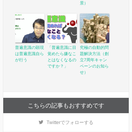
景）
普遍意識の顕現
「普遍意識に目
究極の自動的問
は普遍意識自ら
覚めたら嫌なこ
題解決方法（創
が行う
とはなくなるの
立7周年キャン
ですか？」
ペーンのお知ら
せ）
こちらの記事もおすすめです
Twitter
でフォローする