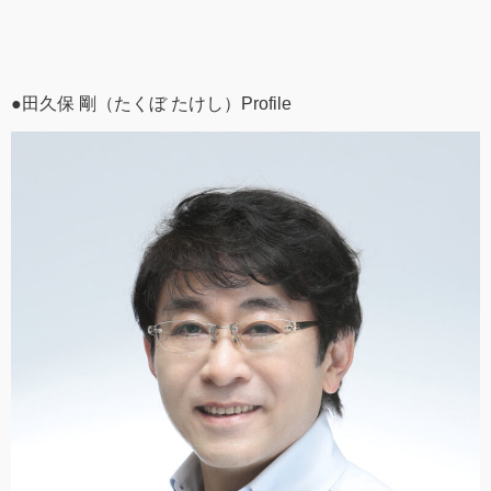
●田久保 剛（たくぼ たけし）Profile