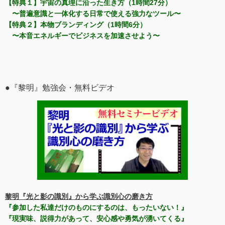
【特典１】宇宙の真理に沿った生き方（1時間27分）
〜普遍意識と一体化する日常で使える強力なツール〜
【特典２】本物ブランディング（1時間6分）
〜本音エネルギーでビジネスを加速させよう〜
●『黎明』勉強会・無料ビデオ
黎明『光と影の識別』から学ぶ識別心の磨き方
『参加した私達だけのものにするのは、もったいない！』
『現実味、説得力があって、安心感や勇気が湧いてくる』