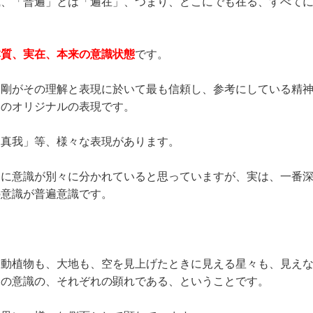
識、「普遍」とは「遍在」、つまり、どこにでも在る、すべて
本質、実在、本来の意識状態
です。
保剛がその理解と表現に於いて最も信頼し、参考にしている精
）のオリジナルの表現です。
「真我」等、様々な表現があります。
うに意識が別々に分かれていると思っていますが、実は、一番
の意識が普遍意識です。
る動植物も、大地も、空を見上げたときに見える星々も、見え
つの意識の、それぞれの顕れである、ということです。