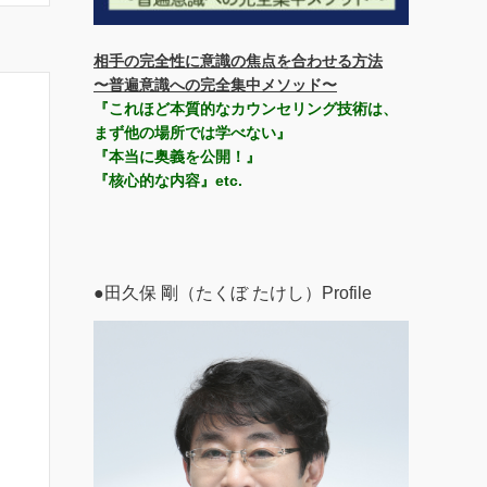
相手の完全性に意識の焦点を合わせる方法
〜普遍意識への完全集中メソッド〜
『これほど本質的なカウンセリング技術は、
まず他の場所では学べない』
『本当に奥義を公開！』
『核心的な内容』etc.
●田久保 剛（たくぼ たけし）Profile