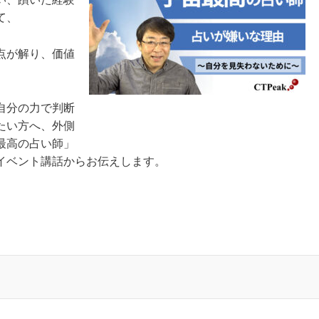
て、
点が解り、価値
自分の力で判断
たい方へ、外側
最高の占い師」
イベント講話からお伝えします。