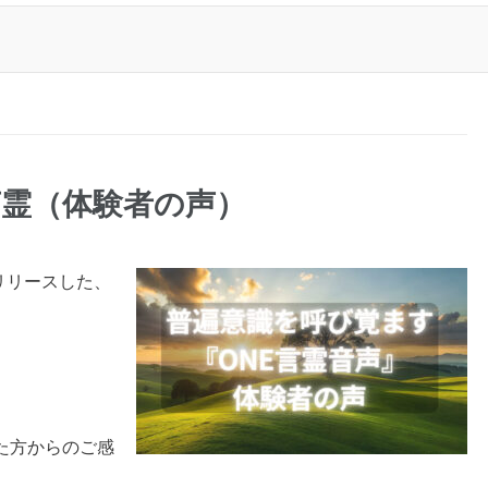
霊（体験者の声）
てリリースした、
た方からのご感