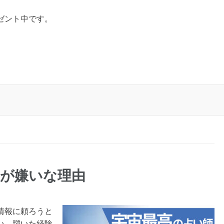
ゼント中です。
いが嫌いな理由
情報に頼ろうと
い、躓いた経験