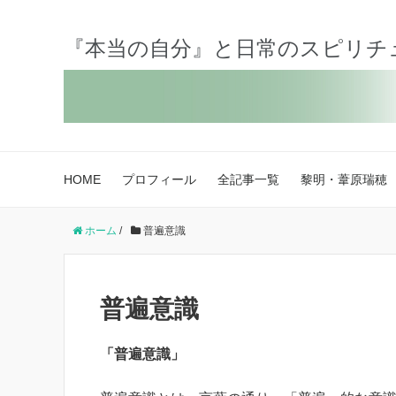
『本当の自分』と日常のスピリチ
HOME
プロフィール
全記事一覧
黎明・葦原瑞穂
ホーム
/
普遍意識
普遍意識
「普遍意識」