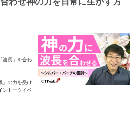
を合わせ神の力を日常に生かす方
「波長」を合わ
識」の力を受け
イントークイベ