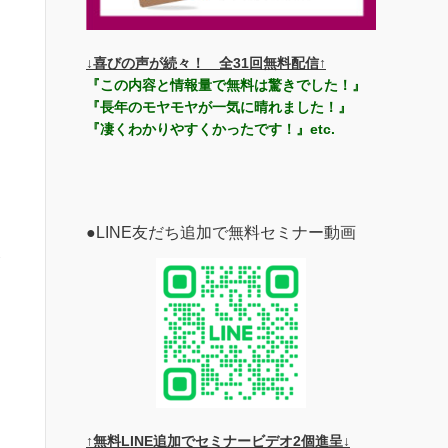
に
↓喜びの声が続々！ 全31回無料配信↑
『この内容と情報量で無料は驚きでした！』
『長年のモヤモヤが一気に晴れました！』
神
『凄くわかりやすくかったです！』etc.
●LINE友だち追加で無料セミナー動画
深
な
↑無料LINE追加でセミナービデオ2個進呈↓