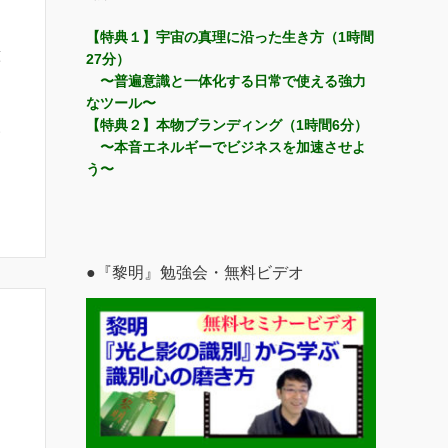
【特典１】宇宙の真理に沿った生き方（1時間
意
27分）
〜普遍意識と一体化する日常で使える強力
なツール〜
【特典２】本物ブランディング（1時間6分）
い
〜本音エネルギーでビジネスを加速させよ
う〜
●『黎明』勉強会・無料ビデオ