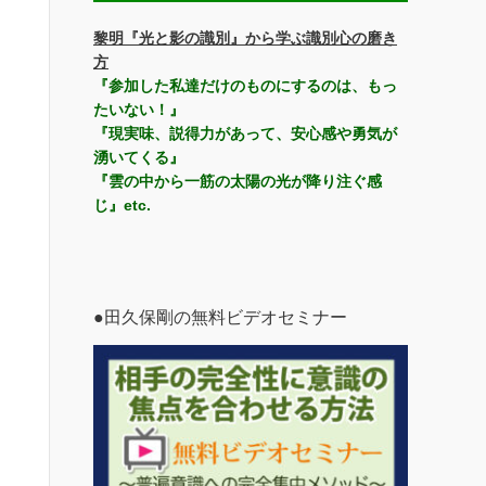
黎明『光と影の識別』から学ぶ識別心の磨き
方
『参加した私達だけのものにするのは、もっ
たいない！』
『現実味、説得力があって、安心感や勇気が
湧いてくる』
『雲の中から一筋の太陽の光が降り注ぐ感
じ』etc.
●田久保剛の無料ビデオセミナー