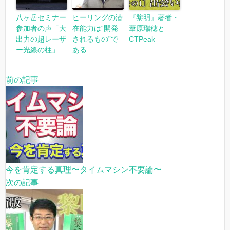
八ヶ岳セミナー
ヒーリングの潜
『黎明』著者・
参加者の声「大
在能力は“開発
葦原瑞穂と
出力の超レーザ
されるもの”で
CTPeak
ー光線の柱」
ある
前の記事
今を肯定する真理〜タイムマシン不要論〜
次の記事