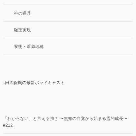
神の道具
願望実現
黎明・葦原瑞穂
↓田久保剛の最新ポッドキャスト
「わからない」と言える強さ 〜無知の自覚から始まる霊的成長〜
#212