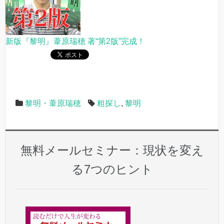
新版『黎明』葦原瑞穂 著“第2版”完成！
黎明・葦原瑞穂
粗探し
,
黎明
無料メールセミナー：現状を変え
る7つのヒント