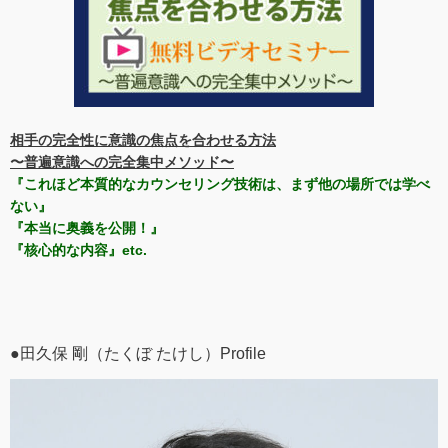
相手の完全性に意識の焦点を合わせる方法
〜普遍意識への完全集中メソッド〜
『これほど本質的なカウンセリング技術は、まず他の場所では学べ
ない』
『本当に奥義を公開！』
『核心的な内容』etc.
●田久保 剛（たくぼ たけし）Profile