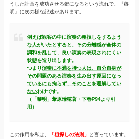
うした計画を成功させる鍵になるという流れで、『黎
明』に次の様な記述があります。
例えば観客の中に演奏の粗捜しをするよう
な人がいたとすると、その分離感が全体の
調和を乱して、良い演奏の表現されにくい
状態を造り出します。
つまり
演奏に不満を持つ人は、自分自身が
その問題のある演奏を生み出す原因になっ
ているにも拘らず、そのことを理解してい
ない
わけです。
（「黎明」葦原瑞穂著・下巻P94より引
用）
この作用を私は、
「粗探しの法則」
と言っています。