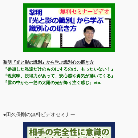
黎明『光と影の識別』から学ぶ識別心の磨き方
『参加した私達だけのものにするのは、もったいない！』
『現実味、説得力があって、安心感や勇気が湧いてくる』
『雲の中から一筋の太陽の光が降り注ぐ感じ』etc.
●田久保剛の無料ビデオセミナー