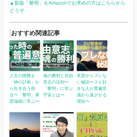
▲新版「黎明」をAmazonでお求めの方はこちらから
どうぞ
おすすめ関連記事
人生の困難を
魂の勝利と自由
本質からブレな
「神の計画」か
意志の法則〜
い秘訣〜スピ好
ら向き合う視
『黎明』に学ぶ
きな人が普遍意
点〜「黎明」葦
宇宙とは〜
識から遠ざかる
原瑞穂に学ぶ〜
理由〜