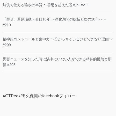
無償で仕える強さの本質 〜善悪を超えた視点〜 #211
「黎明」葦原瑞穂・命日10年 〜浄化期間の総括と次の10年へ〜
#210
精神的コントロールと集中力 〜分かっちゃいるけどできない理由〜
#209
災害ニュースを知った時に渦中にいない人ができる精神的援助と影
響 #208
●CTPeak/田久保剛のfacebookフォロー