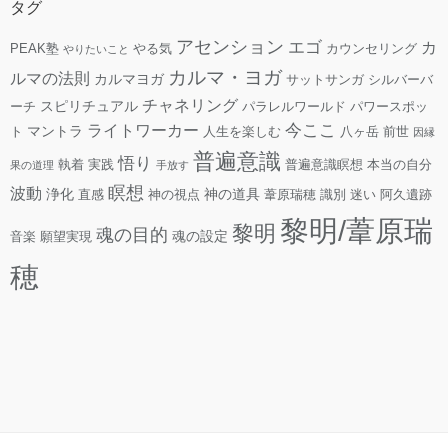
タグ
アセンション
エゴ
カ
PEAK塾
やる気
カウンセリング
やりたいこと
カルマ・ヨガ
ルマの法則
カルマヨガ
サットサンガ
シルバーバ
チャネリング
スピリチュアル
ーチ
パラレルワールド
パワースポッ
今ここ
ライトワーカー
マントラ
ト
人生を楽しむ
八ヶ岳
前世
因縁
普遍意識
悟り
執着
実践
普遍意識瞑想
本当の自分
果の道理
手放す
瞑想
波動
浄化
神の道具
直感
神の視点
葦原瑞穂
識別
迷い
阿久遺跡
黎明/葦原瑞
黎明
魂の目的
魂の設定
音楽
願望実現
穂