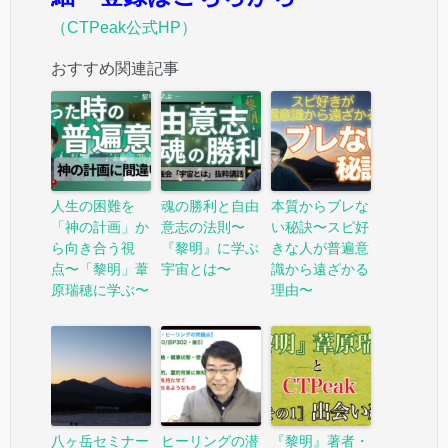
（CTPeak公式HP）
おすすめ関連記事
人生の困難を
魂の勝利と自由
本質からブレな
「神の計画」か
意志の法則〜
い秘訣〜スピ好
ら向き合う視
『黎明』に学ぶ
きな人が普遍意
点〜「黎明」葦
宇宙とは〜
識から遠ざかる
原瑞穂に学ぶ〜
理由〜
八ヶ岳セミナー
ヒーリングの潜
『黎明』著者・