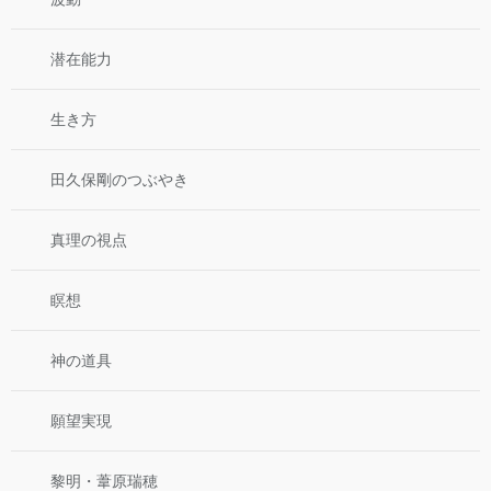
潜在能力
生き方
田久保剛のつぶやき
真理の視点
瞑想
神の道具
願望実現
黎明・葦原瑞穂