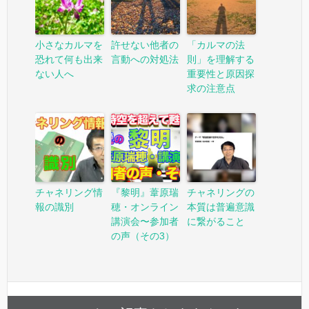
小さなカルマを
許せない他者の
「カルマの法
恐れて何も出来
言動への対処法
則」を理解する
ない人へ
重要性と原因探
求の注意点
チャネリング情
『黎明』葦原瑞
チャネリングの
報の識別
穂・オンライン
本質は普遍意識
講演会〜参加者
に繋がること
の声（その3）