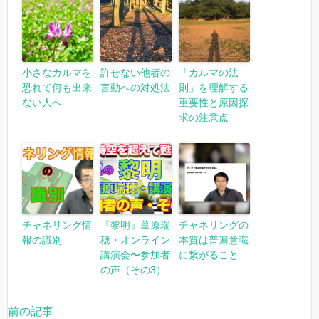
小さなカルマを
許せない他者の
「カルマの法
恐れて何も出来
言動への対処法
則」を理解する
ない人へ
重要性と原因探
求の注意点
チャネリング情
『黎明』葦原瑞
チャネリングの
報の識別
穂・オンライン
本質は普遍意識
講演会〜参加者
に繋がること
の声（その3）
前の記事