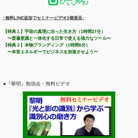
↑無料LINE追加でセミナービデオ2個進呈↓
【特典１】宇宙の真理に沿った生き方（1時間27分）
〜普遍意識と一体化する日常で使える強力なツール〜
【特典２】本物ブランディング（1時間6分）
〜本音エネルギーでビジネスを加速させよう〜
●『黎明』勉強会・無料ビデオ