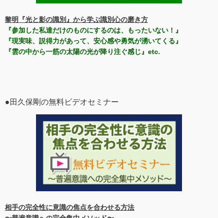
黎明『光と影の識別』から学ぶ識別心の磨き方
『参加した私達だけのものにするのは、もったいない！』
『現実味、説得力があって、安心感や勇気が湧いてくる』
『雲の中から一筋の太陽の光が降り注ぐ感じ』etc.
●田久保剛の無料ビデオセミナー
相手の完全性に意識の焦点を合わせる方法