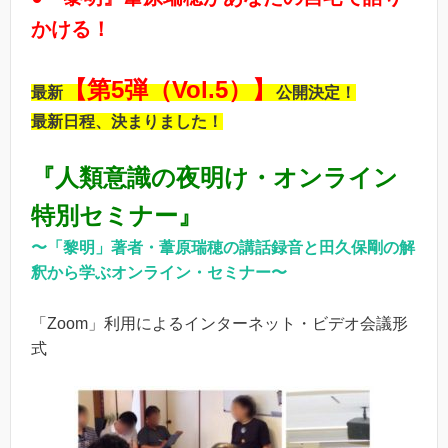
かける！
【第5弾（Vol.5）】
最新
公開決定！
最新日程、決まりました！
『
人類意識の夜明け・オンライン
特別セミナー』
〜「黎明」著者・葦原瑞穂の講話録音と田久保剛の解
釈から学ぶオンライン・セミナー〜
「Zoom」利用によるインターネット・ビデオ会議形
式