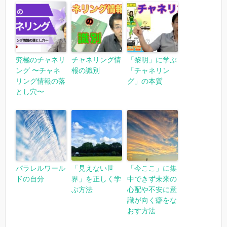
究極のチャネリ
チャネリング情
「黎明」に学ぶ
ング 〜チャネ
報の識別
「チャネリン
リング情報の落
グ」の本質
とし穴〜
パラレルワール
「見えない世
「今ここ」に集
ドの自分
界」を正しく学
中できず未来の
ぶ方法
心配や不安に意
識が向く癖をな
おす方法