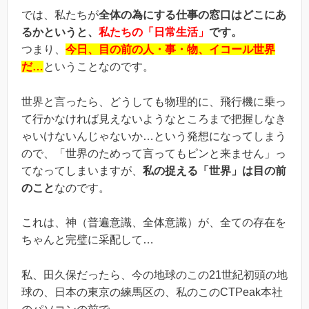
では、私たちが
全体の為にする仕事の窓口はどこにあ
るかというと、
私たちの「日常生活」
です。
つまり、
今日、目の前の人・事・物、イコール世界
だ…
ということなのです。
世界と言ったら、どうしても物理的に、飛行機に乗っ
て行かなければ見えないようなところまで把握しなき
ゃいけないんじゃないか…という発想になってしまう
ので、「世界のためって言ってもピンと来ません」っ
てなってしまいますが、
私の捉える「世界」は目の前
のこと
なのです。
これは、神（普遍意識、全体意識）が、全ての存在を
ちゃんと完璧に采配して…
私、田久保だったら、今の地球のこの21世紀初頭の地
球の、日本の東京の練馬区の、私のこのCTPeak本社