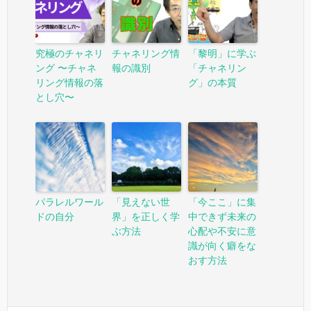
究極のチャネリ
チャネリング情
「黎明」に学ぶ
ング 〜チャネ
報の識別
「チャネリン
リング情報の落
グ」の本質
とし穴〜
パラレルワール
「見えない世
「今ここ」に集
ドの自分
界」を正しく学
中できず未来の
ぶ方法
心配や不安に意
識が向く癖をな
おす方法