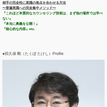
相手の完全性に意識の焦点を合わせる方法
〜普遍意識への完全集中メソッド〜
『これほど本質的なカウンセリング技術は、まず他の場所では学べ
ない』
『本当に奥義を公開！』
『核心的な内容』etc.
●田久保 剛（たくぼ たけし）Profile