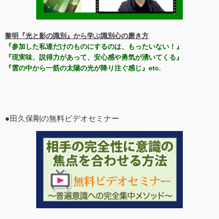
黎明『光と影の識別』から学ぶ識別心の磨き方
『参加した私達だけのものにするのは、もったいない！』
『現実味、説得力があって、安心感や勇気が湧いてくる』
『雲の中から一筋の太陽の光が降り注ぐ感じ』etc.
●田久保剛の無料ビデオセミナー