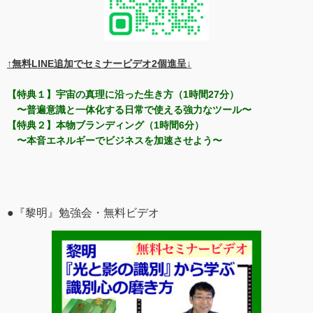
↑無料LINE追加でセミナービデオ2個進呈↓
【特典１】宇宙の真理に沿った生き方（1時間27分）
〜普遍意識と一体化する日常で使える強力なツール〜
【特典２】本物ブランディング（1時間6分）
〜本音エネルギーでビジネスを加速させよう〜
●『黎明』勉強会・無料ビデオ