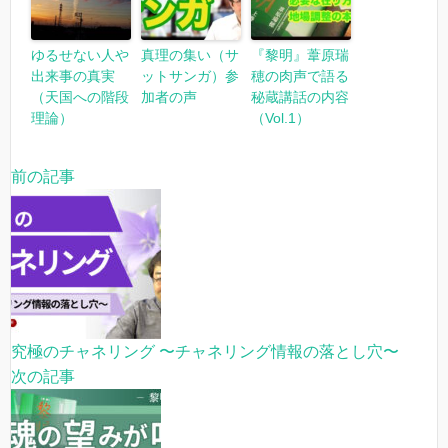
ゆるせない人や
真理の集い（サ
『黎明』葦原瑞
出来事の真実
ットサンガ）参
穂の肉声で語る
（天国への階段
加者の声
秘蔵講話の内容
理論）
（Vol.1）
前の記事
究極のチャネリング 〜チャネリング情報の落とし穴〜
次の記事