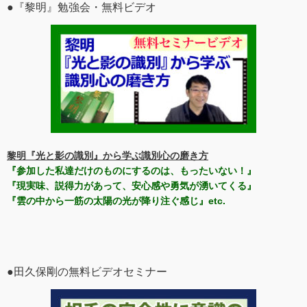
●『黎明』勉強会・無料ビデオ
黎明『光と影の識別』から学ぶ識別心の磨き方
『参加した私達だけのものにするのは、もったいない！』
『現実味、説得力があって、安心感や勇気が湧いてくる』
『雲の中から一筋の太陽の光が降り注ぐ感じ』etc.
●田久保剛の無料ビデオセミナー