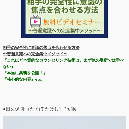
相手の完全性に意識の焦点を合わせる方法
〜普遍意識への完全集中メソッド〜
『これほど本質的なカウンセリング技術は、まず他の場所では学べ
ない』
『本当に奥義を公開！』
『核心的な内容』etc.
●田久保 剛（たくぼ たけし）Profile