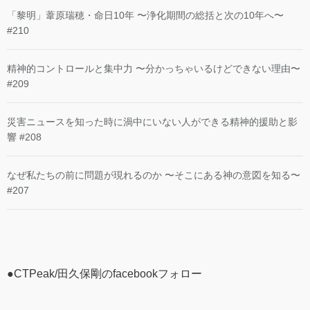
「黎明」葦原瑞穂・命日10年 〜浄化期間の総括と次の10年へ〜
#210
精神的コントロールと集中力 〜分かっちゃいるけどできない理由〜
#209
災害ニュースを知った時に渦中にいない人ができる精神的援助と影
響 #208
なぜ私たちの前に問題が現れるのか 〜そこにある神の意図を知る〜
#207
●CTPeak/田久保剛のfacebookフォロー