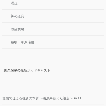
瞑想
神の道具
願望実現
黎明・葦原瑞穂
↓田久保剛の最新ポッドキャスト
無償で仕える強さの本質 〜善悪を超えた視点〜 #211