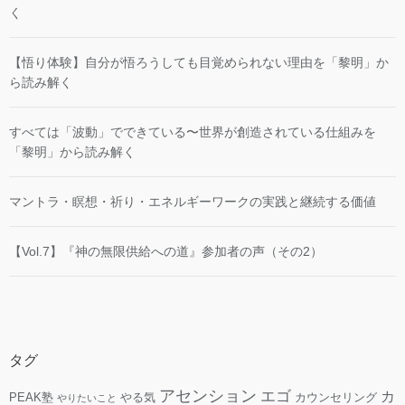
く
【悟り体験】自分が悟ろうしても目覚められない理由を「黎明」か
ら読み解く
すべては「波動」でできている〜世界が創造されている仕組みを
「黎明」から読み解く
マントラ・瞑想・祈り・エネルギーワークの実践と継続する価値
【Vol.7】『神の無限供給への道』参加者の声（その2）
タグ
アセンション
エゴ
カ
PEAK塾
やる気
カウンセリング
やりたいこと