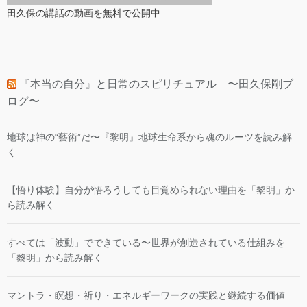
田久保の講話の動画を無料で公開中
『本当の自分』と日常のスピリチュアル 〜田久保剛ブ
ログ〜
地球は神の“藝術”だ〜『黎明』地球生命系から魂のルーツを読み解
く
【悟り体験】自分が悟ろうしても目覚められない理由を「黎明」か
ら読み解く
すべては「波動」でできている〜世界が創造されている仕組みを
「黎明」から読み解く
マントラ・瞑想・祈り・エネルギーワークの実践と継続する価値