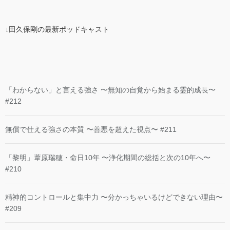
↓田久保剛の最新ポッドキャスト
「わからない」と言える強さ 〜無知の自覚から始まる霊的成長〜
#212
無償で仕える強さの本質 〜善悪を超えた視点〜 #211
「黎明」葦原瑞穂・命日10年 〜浄化期間の総括と次の10年へ〜
#210
精神的コントロールと集中力 〜分かっちゃいるけどできない理由〜
#209