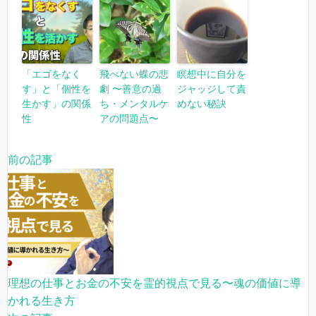
「エゴをなく
飛べない蝶の悲
瞑想中に自分を
す」と「個性を
劇 〜善意の過
ジャッジして責
生かす」の関係
ち・メンタルケ
めない秘訣
性
アの問題点〜
前の記事
理想の仕事とお金の不安を霊的視点で見る〜魂の価値に導
かれる生き方