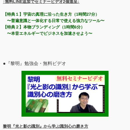
↑無料LINE追加でセミナービデオ2個進呈↓
【特典１】宇宙の真理に沿った生き方（1時間27分）
〜普遍意識と一体化する日常で使える強力なツール〜
【特典２】本物ブランディング（1時間6分）
〜本音エネルギーでビジネスを加速させよう〜
●『黎明』勉強会・無料ビデオ
黎明『光と影の識別』から学ぶ識別心の磨き方