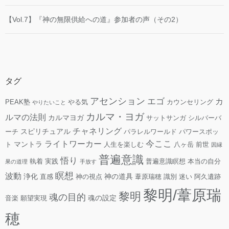
【Vol.7】『神の無限供給への道』参加者の声（その2）
タグ
アセンション
エゴ
カ
PEAK塾
やる気
カウンセリング
やりたいこと
カルマ・ヨガ
ルマの法則
カルマヨガ
サットサンガ
シルバーバ
チャネリング
スピリチュアル
ーチ
パラレルワールド
パワースポッ
今ここ
ライトワーカー
マントラ
ト
人生を楽しむ
八ヶ岳
前世
因縁
普遍意識
悟り
執着
実践
普遍意識瞑想
本当の自分
果の道理
手放す
瞑想
波動
浄化
神の道具
直感
神の視点
葦原瑞穂
識別
迷い
阿久遺跡
黎明/葦原瑞
黎明
魂の目的
魂の設定
音楽
願望実現
穂