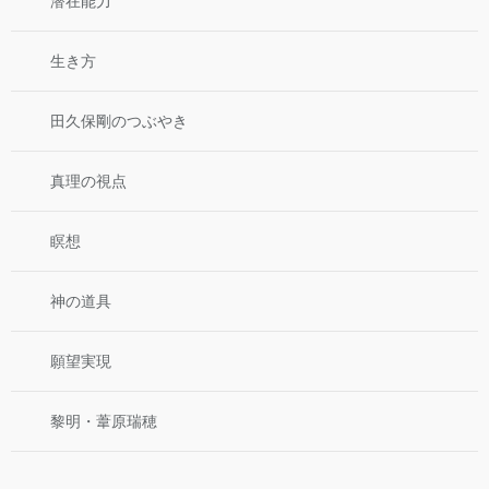
潜在能力
生き方
田久保剛のつぶやき
真理の視点
瞑想
神の道具
願望実現
黎明・葦原瑞穂