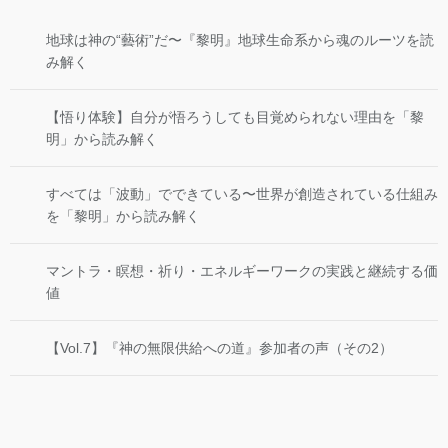
地球は神の“藝術”だ〜『黎明』地球生命系から魂のルーツを読
み解く
【悟り体験】自分が悟ろうしても目覚められない理由を「黎
明」から読み解く
すべては「波動」でできている〜世界が創造されている仕組み
を「黎明」から読み解く
マントラ・瞑想・祈り・エネルギーワークの実践と継続する価
値
【Vol.7】『神の無限供給への道』参加者の声（その2）