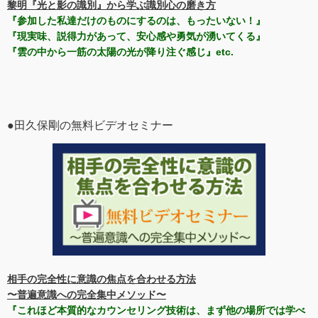
黎明『光と影の識別』から学ぶ識別心の磨き方
『参加した私達だけのものにするのは、もったいない！』
『現実味、説得力があって、安心感や勇気が湧いてくる』
『雲の中から一筋の太陽の光が降り注ぐ感じ』etc.
●田久保剛の無料ビデオセミナー
相手の完全性に意識の焦点を合わせる方法
〜普遍意識への完全集中メソッド〜
『これほど本質的なカウンセリング技術は、まず他の場所では学べ