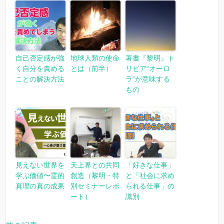
自己否定感が強
地球人類の使命
著書『黎明』ト
く自分を責める
とは（前半）
リビア“オーロ
ことの解決方法
ラ”が意味する
もの
見えない世界を
天上界との共同
「好きな仕事」
学ぶ価値〜霊的
創造（黎明・特
と「社会に求め
真理の真の成果
別セミナーレポ
られる仕事」の
ート）
識別