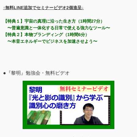
↑無料LINE追加でセミナービデオ2個進呈↓
【特典１】宇宙の真理に沿った生き方（1時間27分）
〜普遍意識と一体化する日常で使える強力なツール〜
【特典２】本物ブランディング（1時間6分）
〜本音エネルギーでビジネスを加速させよう〜
●『黎明』勉強会・無料ビデオ