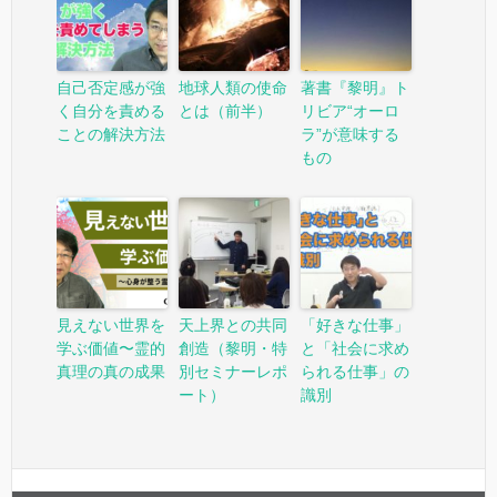
自己否定感が強
地球人類の使命
著書『黎明』ト
く自分を責める
とは（前半）
リビア“オーロ
ことの解決方法
ラ”が意味する
もの
見えない世界を
天上界との共同
「好きな仕事」
学ぶ価値〜霊的
創造（黎明・特
と「社会に求め
真理の真の成果
別セミナーレポ
られる仕事」の
ート）
識別