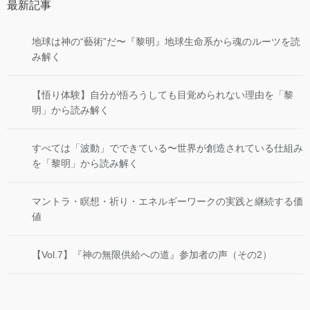
最新記事
地球は神の“藝術”だ〜『黎明』地球生命系から魂のルーツを読
み解く
【悟り体験】自分が悟ろうしても目覚められない理由を「黎
明」から読み解く
すべては「波動」でできている〜世界が創造されている仕組み
を「黎明」から読み解く
マントラ・瞑想・祈り・エネルギーワークの実践と継続する価
値
【Vol.7】『神の無限供給への道』参加者の声（その2）