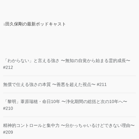
↓田久保剛の最新ポッドキャスト
「わからない」と言える強さ 〜無知の自覚から始まる霊的成長〜
#212
無償で仕える強さの本質 〜善悪を超えた視点〜 #211
「黎明」葦原瑞穂・命日10年 〜浄化期間の総括と次の10年へ〜
#210
精神的コントロールと集中力 〜分かっちゃいるけどできない理由〜
#209