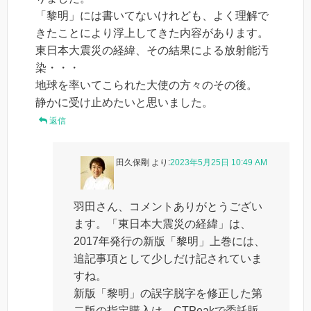
「黎明」には書いてないけれども、よく理解で
きたことにより浮上してきた内容があります。
東日本大震災の経緯、その結果による放射能汚
染・・・
地球を率いてこられた大使の方々のその後。
静かに受け止めたいと思いました。
返信
田久保剛
より:
2023年5月25日 10:49 AM
羽田さん、コメントありがとうござい
ます。「東日本大震災の経緯」は、
2017年発行の新版「黎明」上巻には、
追記事項として少しだけ記されていま
すね。
新版「黎明」の誤字脱字を修正した第
二版の指定購入は、CTPeakで委託販