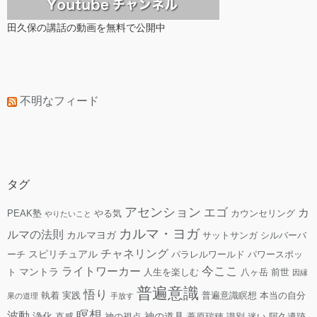
田久保の講話の動画を無料で公開中
不明なフィード
タグ
アセンション
エゴ
カ
PEAK塾
やる気
カウンセリング
やりたいこと
カルマ・ヨガ
ルマの法則
カルマヨガ
サットサンガ
シルバーバ
チャネリング
スピリチュアル
ーチ
パラレルワールド
パワースポッ
今ここ
ライトワーカー
マントラ
ト
人生を楽しむ
八ヶ岳
前世
因縁
普遍意識
悟り
執着
実践
普遍意識瞑想
本当の自分
果の道理
手放す
瞑想
波動
浄化
神の道具
直感
神の視点
葦原瑞穂
識別
迷い
阿久遺跡