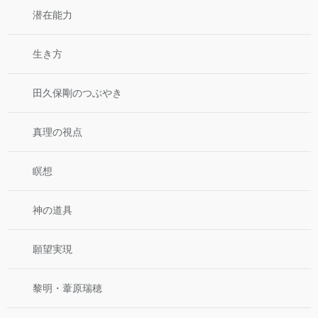
潜在能力
生き方
田久保剛のつぶやき
真理の視点
瞑想
神の道具
願望実現
黎明・葦原瑞穂