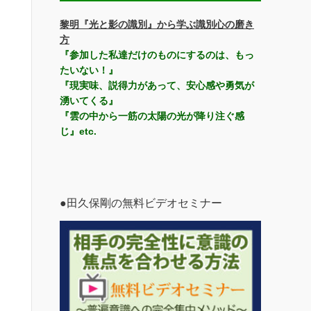
黎明『光と影の識別』から学ぶ識別心の磨き
方
『参加した私達だけのものにするのは、もっ
たいない！』
『現実味、説得力があって、安心感や勇気が
湧いてくる』
『雲の中から一筋の太陽の光が降り注ぐ感
じ』etc.
●田久保剛の無料ビデオセミナー