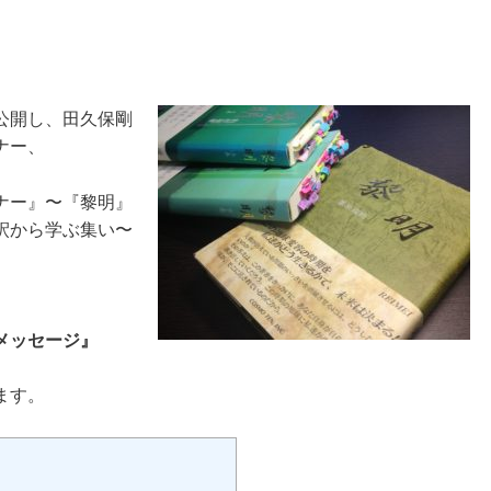
公開し、田久保剛
ナー、
ナー』〜『黎明』
釈から学ぶ集い〜
メッセージ』
ます。