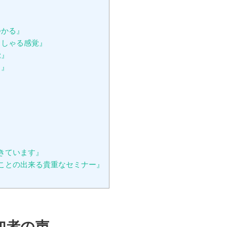
つかる』
っしゃる感覚』
覚』
る』
』
』
きています』
ことの出来る貴重なセミナー』
参加者の声