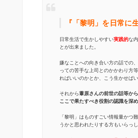
『「黎明」を日常に
日常生活で生かしやすい
実践的
な
とが出来ました。
嫌なことへの向き合い方の話での
っての苦手な上司とのかかわり方
ればいいのかとか、こう生かせば
それから
葦原さんの前世の話等か
ここで果たすべき役割の認識を深
「黎明」はものすごい情報量かつ
うかと思われたりする方もいらっ