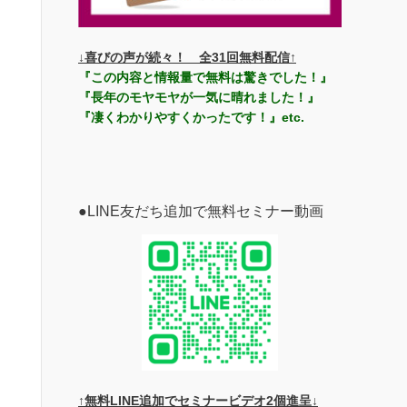
↓喜びの声が続々！ 全31回無料配信↑
『この内容と情報量で無料は驚きでした！』
『長年のモヤモヤが一気に晴れました！』
『凄くわかりやすくかったです！』etc.
●LINE友だち追加で無料セミナー動画
↑無料LINE追加でセミナービデオ2個進呈↓