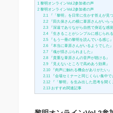
1
黎明オンラインVol.2参加者の声
2
黎明オンラインVol.2参加者の声
2.1
『「黎明」を日常に生かす答えが見
2.2
『田久保さんの横に葦原さんがいら
2.3
『深遠でありながら自然で身近な感
2.4
『生きることがシンプルに感じられ
2.5
『もう一冊の黎明を読んでいる感じ
2.6
『本当に葦原さんがいるようでした
2.7
『魂が揺さぶられました』
2.8
『貴重な葦原さんの音声が聴ける』
2.9
『見えないところで高めあう効果』
2.10
『肉声に触れる機会がありがたい』
2.11
『会場セミナーと同じくらい集中で
2.12
『「黎明」を生み出した思考を聞く
2.13
おすすめ関連記事
黎明オンラインVol.2