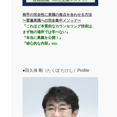
相手の完全性に意識の焦点を合わせる方法
〜普遍意識への完全集中メソッド〜
『これほど本質的なカウンセリング技術は、
まず他の場所では学べない』
『本当に奥義を公開！』
『核心的な内容』etc.
●田久保 剛（たくぼ たけし）Profile