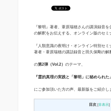
『黎明』著者、葦原瑞穂さんの講演録音を
の解釈をお伝えする、オンライン版のセミ
『人類意識の夜明け・オンライン特別セミ
著者・葦原瑞穂の講話録音と田久保剛の解
の
第2弾（Vol.2）
のテーマ、
『霊的真理の実践と「黎明」に秘められた
にご参加頂いた方の声、最新版をご紹介し
目次
[
非表示
]