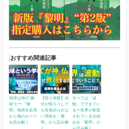
おすすめ関連記事
地球は神の“藝
【悟り体験】自
すべては「波
術”だ〜『黎
分が悟ろうして
動」でできてい
明』地球生命系
も目覚められな
る〜世界が創造
から魂のルーツ
い理由を「黎
されている仕組
を読み解く
明」から読み解
みを「黎明」か
く
ら読み解く