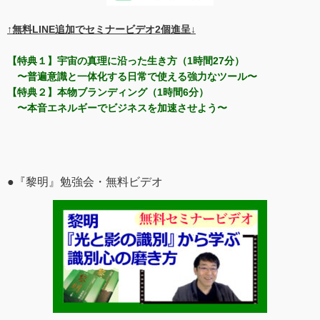
↑無料LINE追加でセミナービデオ2個進呈↓
【特典１】宇宙の真理に沿った生き方（1時間27分）
〜普遍意識と一体化する日常で使える強力なツール〜
【特典２】本物ブランディング（1時間6分）
〜本音エネルギーでビジネスを加速させよう〜
●『黎明』勉強会・無料ビデオ