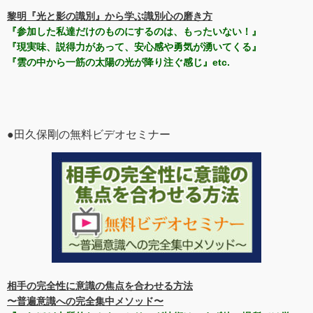
黎明『光と影の識別』から学ぶ識別心の磨き方
『参加した私達だけのものにするのは、もったいない！』
『現実味、説得力があって、安心感や勇気が湧いてくる』
『雲の中から一筋の太陽の光が降り注ぐ感じ』etc.
●田久保剛の無料ビデオセミナー
相手の完全性に意識の焦点を合わせる方法
〜普遍意識への完全集中メソッド〜