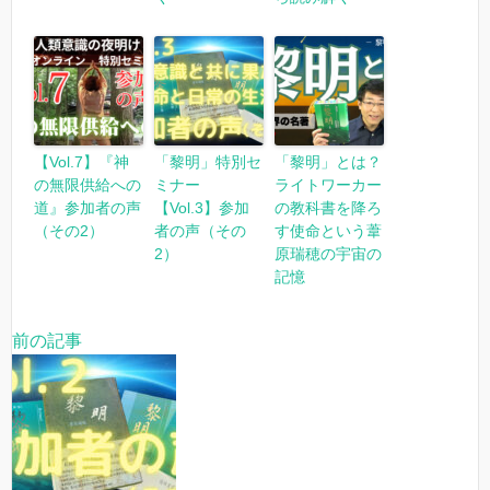
【Vol.7】『神
「黎明」特別セ
「黎明」とは？
の無限供給への
ミナー
ライトワーカー
道』参加者の声
【Vol.3】参加
の教科書を降ろ
（その2）
者の声（その
す使命という葦
2）
原瑞穂の宇宙の
記憶
前の記事