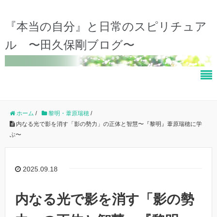
『本当の自分』と日常のスピリチュア
ル 〜田久保剛ブログ〜
ホーム
/
黎明・葦原瑞穂
/
内なる光で影を消す「影の勢力」の正体と智慧〜『黎明』葦原瑞穂に学
ぶ〜
2025.09.18
内なる光で影を消す「影の勢