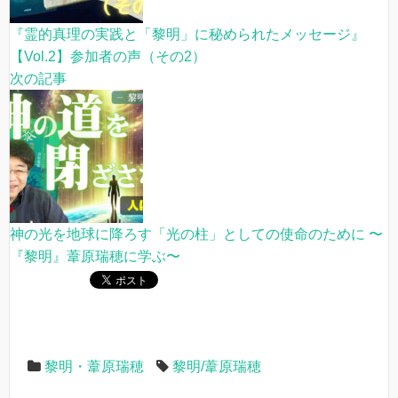
『霊的真理の実践と「黎明」に秘められたメッセージ』
【Vol.2】参加者の声（その2）
次の記事
神の光を地球に降ろす「光の柱」としての使命のために 〜
『黎明』葦原瑞穂に学ぶ〜
黎明・葦原瑞穂
黎明/葦原瑞穂