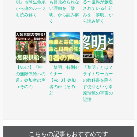
明』地球生命系
も目覚められな
る〜世界が創造
から魂のルーツ
い理由を「黎
されている仕組
を読み解く
明」から読み解
みを「黎明」か
く
ら読み解く
【Vol.7】『神
「黎明」特別セ
「黎明」とは？
の無限供給への
ミナー
ライトワーカー
道』参加者の声
【Vol.3】参加
の教科書を降ろ
（その2）
者の声（その
す使命という葦
2）
原瑞穂の宇宙の
記憶
こちらの記事もおすすめです