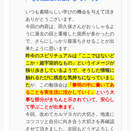
いつも素晴らしい学びの機会を与えて頂き
ありがとうございます。
今回の内容は、田久保さんがおっしゃるよ
うに過去の回と重複した箇所が多かったの
で、さらにしっかり腹落ちさせることが出
来たように思います。
昨今のスピリチュアルは「ここではないど
こか・超宇宙的なもの」というイメージが
独り歩きしているようで、そうした情報に
触れるたびに残念な気持ちになっていまし
た
が、この勉強会は
「黎明の中に書いてあ
ることを実生活に活かしていく」
という大
事な部分がきちんと示されていて、安心し
て学ぶことが出来ます。
今回、改めてカルマヨガの大切さ、地道に
コツコツと自分に向き合う大切さを再確認
させて頂きました。次回もどうぞよろしく