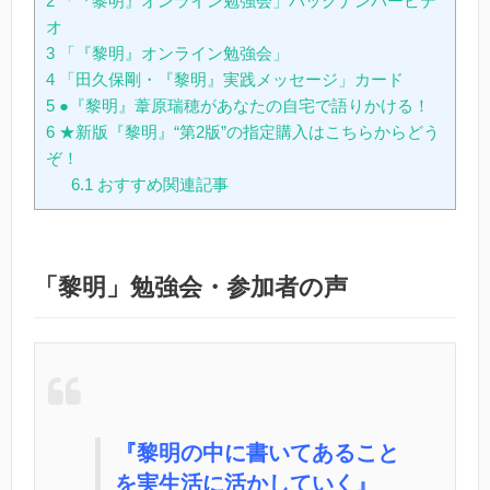
2
「『黎明』オンライン勉強会」バックナンバービデ
オ
3
「『黎明』オンライン勉強会」
4
「田久保剛・『黎明』実践メッセージ」カード
5
●『黎明』葦原瑞穂があなたの自宅で語りかける！
6
★新版『黎明』“第2版”の指定購入はこちらからどう
ぞ！
6.1
おすすめ関連記事
「黎明」勉強会・参加者の声
『黎明の中に書いてあること
を実生活に活かしていく』