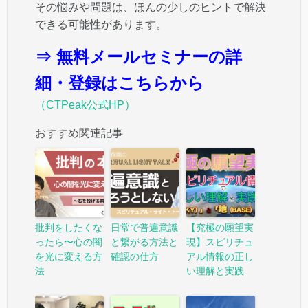
その悩みや問題は、ほんの少しのヒントで解決
できる可能性があります。
⇒ 無料メールセミナーの詳
細・登録はこちらから
（CTPeak公式HP）
おすすめ関連記事
批判をしたくな
日常で普遍意識
【究極の願望実
ったら〜心の闇
と繋がる方法と
現】スピリチュ
を光に変える方
確認の仕方
アル情報の正し
法
い理解と実践