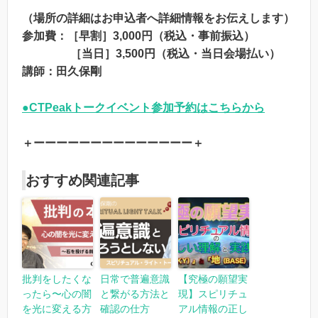
（場所の詳細はお申込者へ詳細情報をお伝えします）
参加費：［早割］3,000円（税込・事前振込）
［当日］3,500円（税込・当日会場払い）
講師：田久保剛
●CTPeakトークイベント参加予約はこちらから
＋ーーーーーーーーーーーーーー＋
おすすめ関連記事
批判をしたくな
日常で普遍意識
【究極の願望実
ったら〜心の闇
と繋がる方法と
現】スピリチュ
を光に変える方
確認の仕方
アル情報の正し