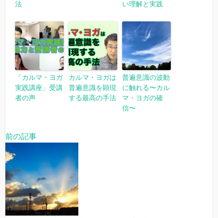
法
い理解と実践
「カルマ・ヨガ
カルマ・ヨガは
普遍意識の波動
実践講座」受講
普遍意識を顕現
に触れる〜カル
者の声
する最高の手法
マ・ヨガの確
信〜
前の記事