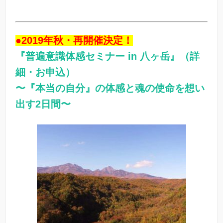
●2019年秋・再開催決定！
『普遍意識体感セミナー in 八ヶ岳』（詳
細・お申込）
〜『本当の自分』の体感と魂の使命を想い
出す2日間〜