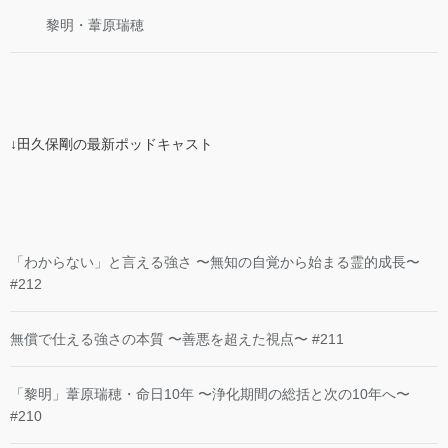
黎明・葦原瑞穂
↓田久保剛の最新ポッドキャスト
「わからない」と言える強さ 〜無知の自覚から始まる霊的成長〜
#212
無償で仕える強さの本質 〜善悪を超えた視点〜 #211
「黎明」葦原瑞穂・命日10年 〜浄化期間の総括と次の10年へ〜
#210