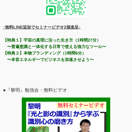
↑無料LINE追加でセミナービデオ2個進呈↓
【特典１】宇宙の真理に沿った生き方（1時間27分）
〜普遍意識と一体化する日常で使える強力なツール〜
【特典２】本物ブランディング（1時間6分）
〜本音エネルギーでビジネスを加速させよう〜
●『黎明』勉強会・無料ビデオ