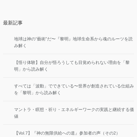
最新記事
地球は神の“藝術”だ〜『黎明』地球生命系から魂のルーツを読
み解く
【悟り体験】自分が悟ろうしても目覚められない理由を「黎
明」から読み解く
すべては「波動」でできている〜世界が創造されている仕組み
を「黎明」から読み解く
マントラ・瞑想・祈り・エネルギーワークの実践と継続する価
値
【Vol.7】『神の無限供給への道』参加者の声（その2）