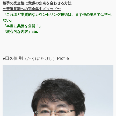
相手の完全性に意識の焦点を合わせる方法
〜普遍意識への完全集中メソッド〜
『これほど本質的なカウンセリング技術は、まず他の場所では学べ
ない』
『本当に奥義を公開！』
『核心的な内容』etc.
●田久保 剛（たくぼ たけし）Profile