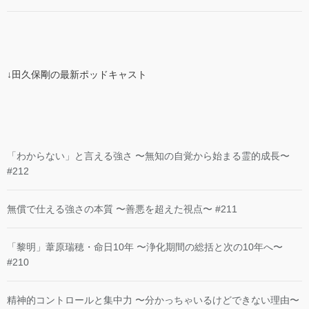
↓田久保剛の最新ポッドキャスト
「わからない」と言える強さ 〜無知の自覚から始まる霊的成長〜
#212
無償で仕える強さの本質 〜善悪を超えた視点〜 #211
「黎明」葦原瑞穂・命日10年 〜浄化期間の総括と次の10年へ〜
#210
精神的コントロールと集中力 〜分かっちゃいるけどできない理由〜