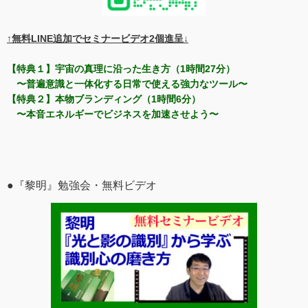
↑無料LINE追加でセミナービデオ2個進呈↓
【特典１】宇宙の真理に沿った生き方（1時間27分）
〜普遍意識と一体化する日常で使える強力なツール〜
【特典２】本物ブランディング（1時間6分）
〜本音エネルギーでビジネスを加速させよう〜
●『黎明』勉強会・無料ビデオ