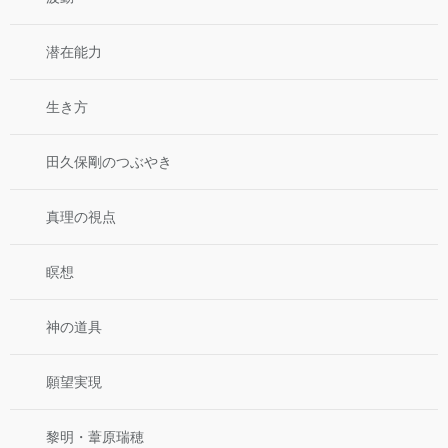
潜在能力
生き方
田久保剛のつぶやき
真理の視点
瞑想
神の道具
願望実現
黎明・葦原瑞穂