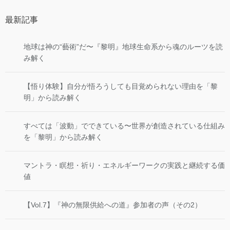
最新記事
地球は神の“藝術”だ〜『黎明』地球生命系から魂のルーツを読
み解く
【悟り体験】自分が悟ろうしても目覚められない理由を「黎
明」から読み解く
すべては「波動」でできている〜世界が創造されている仕組み
を「黎明」から読み解く
マントラ・瞑想・祈り・エネルギーワークの実践と継続する価
値
【Vol.7】『神の無限供給への道』参加者の声（その2）