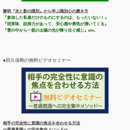
黎明『光と影の識別』から学ぶ識別心の磨き方
『参加した私達だけのものにするのは、もったいない！』
『現実味、説得力があって、安心感や勇気が湧いてくる』
『雲の中から一筋の太陽の光が降り注ぐ感じ』etc.
●田久保剛の無料ビデオセミナー
相手の完全性に意識の焦点を合わせる方法
〜普遍意識への完全集中メソッド〜