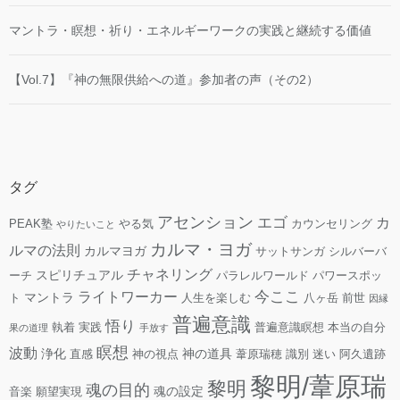
マントラ・瞑想・祈り・エネルギーワークの実践と継続する価値
【Vol.7】『神の無限供給への道』参加者の声（その2）
タグ
アセンション
エゴ
カ
PEAK塾
やる気
カウンセリング
やりたいこと
カルマ・ヨガ
ルマの法則
カルマヨガ
サットサンガ
シルバーバ
チャネリング
スピリチュアル
ーチ
パラレルワールド
パワースポッ
今ここ
ライトワーカー
マントラ
ト
人生を楽しむ
八ヶ岳
前世
因縁
普遍意識
悟り
執着
実践
普遍意識瞑想
本当の自分
果の道理
手放す
瞑想
波動
浄化
神の道具
直感
神の視点
葦原瑞穂
識別
迷い
阿久遺跡
黎明/葦原瑞
黎明
魂の目的
魂の設定
音楽
願望実現